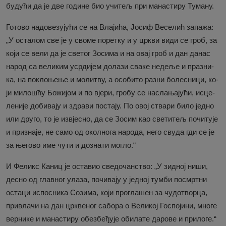
бу­ду­ћи да је две го­ди­не био учи­тељ при ма­на­сти­ру Ту­ма­ну.
Го­то­во на­до­ве­зу­ју­ћи се на Вла­ји­ћа, Јо­сиф Ве­се­лић за­па­жа:
„У оста­лом све је у сво­ме по­рет­ку и у цр­кви ви­ди се гроб, за
ко­ји се ве­ли да је све­тог Зо­си­ма и на овај гроб и дан да­нас
на­род са ве­ли­ким уср­ди­јем до­ла­зи сва­ке не­де­ље и пра­зни­
ка, на по­кло­ње­ње и мо­ли­тву, а осо­би­то ра­зни бо­ле­сни­ци, ко­
ји ми­ло­шћу Бо­жи­јом и по вје­ри, гро­бу се на­сла­ња­ју­ћи, ис­це­
ле­ни­је до­би­ва­ју и здра­ви по­ста­ју. По овој ства­ри би­ло јед­но
или дру­го, то је из­вје­сно, да се Зо­сим као све­ти­тељ по­чи­ту­је
и при­зна­је, не са­мо од окол­но­га на­ро­да, не­го сву­да гди се је
за ње­го­во име чу­ти и до­зна­ти мо­гло.“
И Фе­ликс Ка­ниц је оста­вио све­до­чан­ство: „У зид­ној ни­ши,
де­сно од глав­ног ула­за, по­чи­ва­ју у јед­ној тум­би по­смрт­ни
оста­ци ис­по­сни­ка Со­зи­ма, ко­ји про­гла­шен за чу­до­твор­ца,
при­вла­чи на дан цр­кве­ног са­бо­ра о Ве­ли­кој Го­спо­ји­ни, мно­ге
вер­ни­ке и ма­на­сти­ру обез­бе­ђу­је оби­ла­те да­ро­ве и при­ло­ге.“