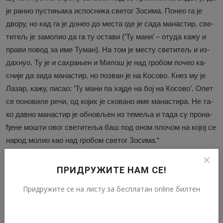
је ра­нио пу­сти­ња­ка ис­по­сни­ка све­тог Зо­си­ма. По­нео га је
дво­ру, но кад га је до­нео до ме­ста где је са­да ма­на­стир, све­
ти­тељ је за­мо­лио да га ту оста­ви (‘Ту ма­ни’ – оту­да ка­жу и
пра­ви по­вод за име Ту­ман). На том је ме­сту све­ти­тељ и из­
дах­нуо. Ту је и са­хра­њен и Ми­лош је над гро­бом по­чео ка­
сни­је да зи­да ма­на­стир, но по­зван је на Ко­со­во. Кнез му је
Ла­зар, ка­жу, пи­сао: ‘Ту ма­ни па хај­де на бој на Ко­со­во’. Опет
се по­но­ви­ле ре­чи, од ко­јих је ско­ва­но име ма­на­сти­ра. Не та­
ко дав­но ма­на­стир је об­но­вљен из те­ме­ља и та­да су про­на­
ђе­не мо­шти овог све­ти­те­ља баш под оном пло­чом на ко­јој се
на­род мо­лио као над гро­бом све­тог Зо­си­ма.“
Не­у­мор­ни ис­тра­жи­вач све­ти­тељâ у срп­ском на­ро­ду, др Ле­
ПРИДРУЖИТЕ НАМ СЕ!
он­ти­је Па­вло­вић, спо­ра­дич­но се до­та­као Пре­по­доб­ног Зо­си­
ма, на­во­де­ћи са­мо да га је ра­нио Ми­лош Оби­лић. Мо­лио је
Придружите се на листу за бесплатан online билтен
на са­мр­ти вој­во­ду да га пу­сти да умре ре­чи­ма: „Ту ма­ни“. У
спо­мен тог до­га­ђа­ја Ми­лош је по­ди­гао ма­на­стир Ту­ман, у ко­