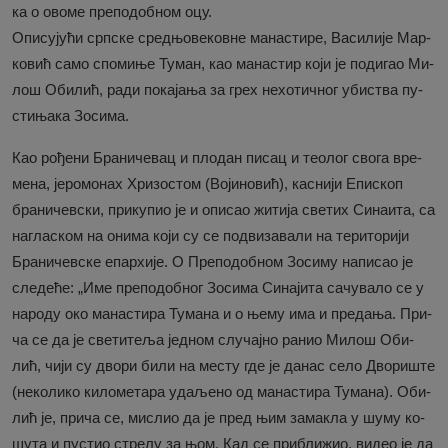
ка о ово­ме пре­по­доб­ном оцу.
Опи­су­ју­ћи срп­ске сред­њо­ве­ков­не ма­на­сти­ре, Ва­си­ли­је Мар­
ко­вић са­мо спо­ми­ње Ту­ман, као ма­на­стир ко­ји је по­ди­гао Ми­
лош Оби­лић, ра­ди по­ка­ја­ња за грех не­хо­тич­ног уби­ства пу­
сти­ња­ка Зо­си­ма.
Као ро­ђе­ни Бра­ни­че­вац и пло­дан пи­сац и те­о­лог сво­га вре­
ме­на, је­ро­мо­нах Хри­зо­стом (Во­ји­но­вић), ка­сни­ји Епи­скоп
бра­ни­чев­ски, при­ку­пио је и опи­сао жи­ти­ја све­тих Си­на­и­та, са
на­гла­ском на они­ма ко­ји су се под­ви­за­ва­ли на те­ри­то­ри­ји
Бра­ни­чев­ске епар­хи­је. О Пре­по­доб­ном Зо­си­му на­пи­сао је
сле­де­ће: „Име пре­по­доб­ног Зо­си­ма Си­на­ји­та са­чу­ва­ло се у
на­ро­ду око ма­на­сти­ра Ту­ма­на и о ње­му има и пре­да­ња. При­
ча се да је све­ти­те­ља јед­ном слу­чај­но ра­нио Ми­лош Оби­
лић, чи­ји су дво­ри би­ли на ме­сту где је да­нас се­ло Дво­ри­ште
(не­ко­ли­ко ки­ло­ме­та­ра уда­ље­но од ма­на­сти­ра Ту­ма­на). Оби­
лић је, при­ча се, ми­слио да је пред њим за­ма­кла у шу­му ко­
шу­та и пу­стио стре­лу за њом. Кад се при­бли­жио, ви­део је да