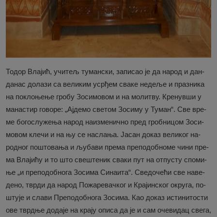
То­дор Вла­јић, учи­тељ ту­ман­ски, за­пи­сао је да на­род и дан-
да­нас до­ла­зи са ве­ли­ким уср­ђем сва­ке не­де­ље и пра­зни­ка
на по­кло­ње­ње гро­бу Зо­си­мо­вом и на мо­ли­тву. Кре­нув­ши у
ма­на­стир го­во­ре: „Ај­де­мо све­том Зо­си­му у Ту­ман“. Све вре­
ме бо­го­слу­же­ња на­род на­из­ме­нич­но пред гроб­ни­цом Зо­си­
мо­вом кле­чи и на њу се на­сла­ња. Ја­сан до­каз ве­ли­ког на­
род­ног по­што­ва­ња и љу­ба­ви пре­ма пре­по­доб­но­ме чи­ни пре­
ма Вла­ји­ћу и то што све­ште­ник сва­ки пут на от­пу­сту спо­ми­
ње „и пре­по­доб­но­га Зо­си­ма Си­на­и­та“. Све­до­че­ћи све на­ве­
де­но, твр­ди да на­род По­жа­ре­вач­ког и Кра­јин­ског окру­га, по­
шту­је и сла­ви Пре­по­доб­но­га Зо­си­ма. Као до­каз исти­ни­то­сти
ове тврд­ње до­да­је на кра­ју опи­са да је и сам оче­ви­дац све­га,