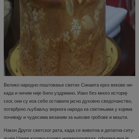
Ве­ли­ко на­род­но по­што­ва­ње све­тих Си­на­и­та кроз ве­ко­ве ни­
ка­да и ни­чим ни­је би­ло уз­др­ма­но. Иако без мно­го исто­риј­
ског, они су иза се­бе оста­ви­ли ја­сно ду­хов­но све­до­чан­ство,
по­твр­ђе­но љу­ба­вљу вер­но­га на­ро­да ка све­ти­ња­ма у ко­ји­ма
по­чи­ва­ју и чу­де­си­ма ве­за­ним за њи­хо­ве гро­бо­ве и мо­шти.
На­кон Дру­гог свет­ског ра­та, ка­да се жи­вот­на и де­лат­на си­ту­
а­ци­ја Цр­кве ко­ли­ко-то­ли­ко нор­ма­ли­зо­ва­ла, оформ­ље­на је