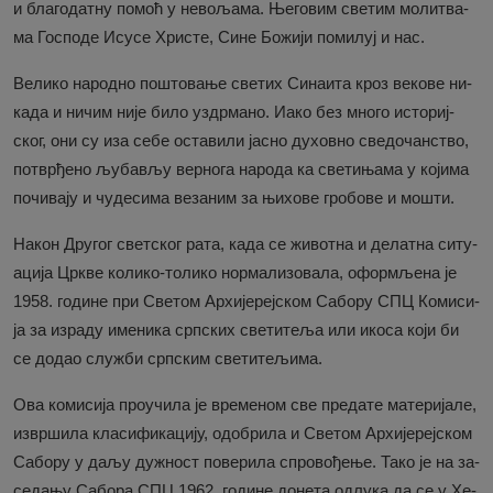
и бла­го­дат­ну по­моћ у не­во­ља­ма. Ње­го­вим све­тим мо­ли­тва­
ма Го­спо­де Ису­се Хри­сте, Си­не Бо­жи­ји по­ми­луј и нас.
Ве­ли­ко на­род­но по­што­ва­ње све­тих Си­на­и­та кроз ве­ко­ве ни­
ка­да и ни­чим ни­је би­ло уз­др­ма­но. Иако без мно­го исто­риј­
ског, они су иза се­бе оста­ви­ли ја­сно ду­хов­но све­до­чан­ство,
по­твр­ђе­но љу­ба­вљу вер­но­га на­ро­да ка све­ти­ња­ма у ко­ји­ма
по­чи­ва­ју и чу­де­си­ма ве­за­ним за њи­хо­ве гро­бо­ве и мо­шти.
На­кон Дру­гог свет­ског ра­та, ка­да се жи­вот­на и де­лат­на си­ту­
а­ци­ја Цр­кве ко­ли­ко-то­ли­ко нор­ма­ли­зо­ва­ла, оформ­ље­на је
1958. го­ди­не при Све­том Ар­хи­је­реј­ском Са­бо­ру СПЦ Ко­ми­си­
ја за из­ра­ду име­ни­ка срп­ских све­ти­те­ља или ико­са ко­ји би
се до­дао слу­жби срп­ским све­ти­те­љи­ма.
Ова ко­ми­си­ја про­у­чи­ла је вре­ме­ном све пре­да­те ма­те­ри­ја­ле,
из­вр­ши­ла кла­си­фи­ка­ци­ју, одо­бри­ла и Све­том Ар­хи­је­реј­ском
Са­бо­ру у да­љу ду­жност по­ве­ри­ла спро­во­ђе­ње. Та­ко је на за­
се­да­њу Са­бо­ра СПЦ 1962. го­ди­не до­не­та од­лу­ка да се у Хе­