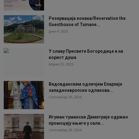
Резервација конака/Reservation the
Guesthouse of Tumane...
Јуни 4, 2025
У славу Пресвете Богородице и на
корист душа
Април 25, 2025
Видовданским одличјем Епархије
западноевропске одликова...
Септембар 30, 2024
Игуман тумански Димитрије одржао
промоцију књиге у сали...
Септембар 28, 2024