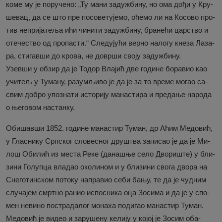
ко­ме му је по­ру­че­но: „Ту ма­ни за­ду­жби­ну, но ома до­ђи у Кру­
ше­вац, да се што пре по­со­ве­ту­је­мо, оће­мо ли на Ко­со­во про­
тив не­при­ја­те­ља ићи чи­ни­ти за­ду­жби­ну, бра­не­ћи цар­ство и
оте­че­ство од про­па­сти.“ Сле­ду­ју­ћи вер­но на­ло­гу кне­за Ла­за­
ра, сти­гав­ши до кро­ва, не до­вр­ши сво­ју за­ду­жби­ну.
Узев­ши у об­зир да је То­дор Вла­јић две го­ди­не бо­ра­вио као
учи­тељ у Ту­ма­ну, ра­зу­мљи­во је да је за то вре­ме мо­гао са­
свим до­бро упо­зна­ти исто­ри­ју ма­на­сти­ра и пре­да­ње на­ро­да
о ње­го­вом на­стан­ку.
Об­и­шав­ши 1852. го­ди­не ма­на­стир Ту­ман, др Аћим Ме­до­вић,
у Гла­сни­ку Срп­ског сло­ве­сног дру­штва за­пи­сао је да је Ми­
лош Оби­лић из ме­ста Ре­ке (да­на­шње се­ло Дво­ри­ште) у бли­
зи­ни Го­луп­ца вла­дао око­ли­ном и у бли­зи­ни сво­га дво­ра на
Сне­го­тин­ском по­то­ку на­пра­вио се­би ба­њу, те да је чуд­ним
слу­ча­јем смрт­но ра­нио ис­по­сни­ка оца Зо­си­ма и да је у спо­
мен не­ви­но по­стра­да­лог мо­на­ха по­ди­гао ма­на­стир Ту­ман.
Ме­до­вић је ви­део и за­ру­ше­ну ке­ли­ју у ко­јој је Зо­сим оба­