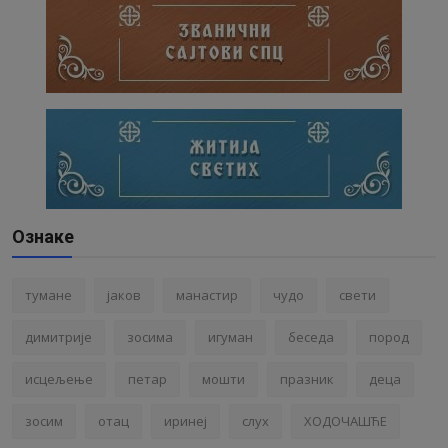
Ознаке
тумане
јаков
манастир
чудо
свети
димитрије
зосима
игуман
беседа
пород
исцељење
петар
мошти
празник
деца
зосим
отац
иринеј
слух
ХОДОЧАШЋЕ