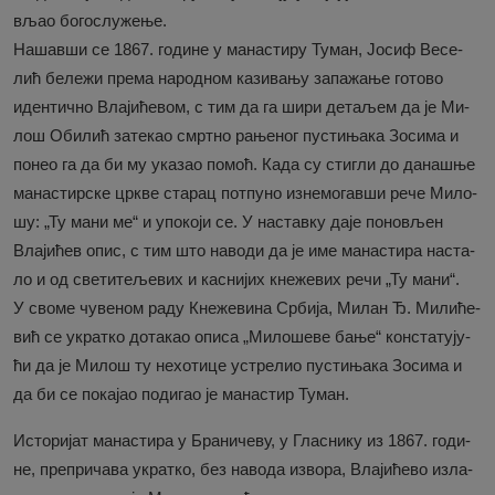
вљао бо­го­слу­же­ње.
На­шав­ши се 1867. го­ди­не у ма­на­сти­ру Ту­ман, Јо­сиф Ве­се­
лић бе­ле­жи пре­ма на­род­ном ка­зи­ва­њу за­па­жа­ње го­то­во
иден­тич­но Вла­ји­ће­вом, с тим да га ши­ри де­та­љем да је Ми­
лош Оби­лић за­те­као смрт­но ра­ње­ног пу­сти­ња­ка Зо­си­ма и
по­нео га да би му ука­зао по­моћ. Ка­да су сти­гли до да­на­шње
ма­на­стир­ске цр­кве ста­рац пот­пу­но из­не­мо­гав­ши ре­че Ми­ло­
шу: „Ту ма­ни ме“ и упо­ко­ји се. У на­став­ку да­је по­но­вљен
Вла­ји­ћев опис, с тим што на­во­ди да је име ма­на­сти­ра на­ста­
ло и од све­ти­те­ље­вих и ка­сни­јих кне­же­вих ре­чи „Ту ма­ни“.
У сво­ме чу­ве­ном ра­ду Кне­же­ви­на Ср­би­ја, Ми­лан Ђ. Ми­ли­ће­
вић се украт­ко до­та­као опи­са „Ми­ло­ше­ве ба­ње“ кон­ста­ту­ју­
ћи да је Ми­лош ту не­хо­ти­це устре­лио пу­сти­ња­ка Зо­си­ма и
да би се по­ка­јао по­ди­гао је ма­на­стир Ту­ман.
Исто­ри­јат ма­на­сти­ра у Бра­ни­че­ву, у Гла­сни­ку из 1867. го­ди­
не, пре­при­ча­ва украт­ко, без на­во­да из­во­ра, Вла­ји­ће­во из­ла­