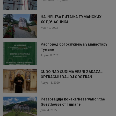
Септембар 25, 2020
НАЈЧЕШЋА ПИТАЊА ТУМАНСКИХ
ХОДОЧАСНИКА
Март 7, 2023
Распоред богослужења у манастиру
Тумане
Април 8, 2023
ČUDO NAD ČUDIMA VESNI ZAKAZALI
OPERACIJU DA JOJ ODSTRAN...
Август 6, 2020
Резервација конака/Reservation the
Guesthouse of Tumane...
Јуни 4, 2025