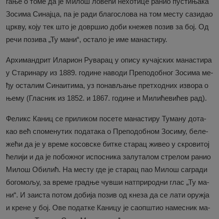
га­ње о то­ме да је Ми­лош ло­ве­ћи не­хо­ти­це ра­нио пу­сти­ња­ка
Зо­си­ма Си­нај­ца, па је ра­ди бла­го­сло­ва на том ме­сту са­зи­дао
цр­кву, ко­ју тек што је до­вр­шио до­би кне­жев по­зив за бој. Од
ре­чи по­зи­ва „Ту ма­ни“, оста­ло је име ма­на­сти­ру.
Ар­хи­ман­дрит Ила­ри­он Ру­ва­рац у опи­су ку­чај­ских ма­на­сти­ра
у Ста­ри­на­ру из 1889. го­ди­не на­во­ди Пре­по­доб­ног Зо­си­ма ме­
ђу оста­лим Си­на­и­ти­ма, уз по­на­вља­ње прет­ход­них из­во­ра о
ње­му (Гла­сник из 1852. и 1867. го­ди­не и Ми­ли­ће­ви­ћев рад).
Фе­ликс Ка­ниц се при­ли­ком по­се­те ма­на­сти­ру Ту­ма­ну до­та­
као већ спо­ме­ну­тих по­да­та­ка о Пре­по­доб­ном Зо­си­му, бе­ле­
же­ћи да је у вре­ме ко­сов­ске бит­ке ста­рац жи­вео у скро­ви­тој
ће­ли­ји и да је по­бо­жног ис­по­сни­ка за­лу­та­лом стре­лом ра­нио
Ми­лош Оби­лић. На ме­сту где је ста­рац пао Ми­лош са­гра­ди
бо­го­мо­љу, за вре­ме град­ње чув­ши нат­при­род­ни глас „Ту ма­
ни“. И за­и­ста по­том до­би­ја по­зив од кне­за да се ла­ти оруж­ја
и кре­не у бој. Ове по­дат­ке Ка­ни­цу је са­оп­штио на­ме­сник ма­