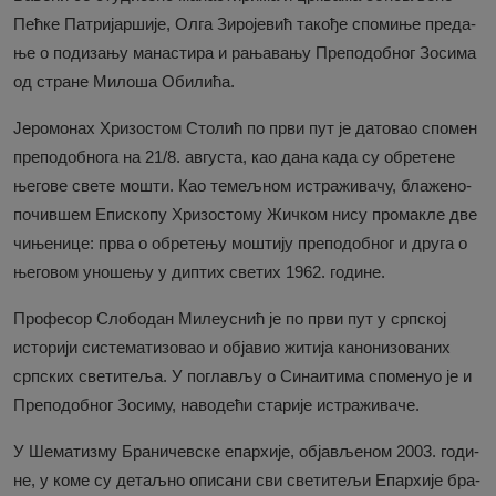
Пећ­ке Па­три­јар­ши­је, Ол­га Зи­ро­је­вић та­ко­ђе спо­ми­ње пре­да­
ње о по­ди­за­њу ма­на­сти­ра и ра­ња­ва­њу Пре­по­доб­ног Зо­си­ма
од стра­не Ми­ло­ша Оби­ли­ћа.
Је­ро­мо­нах Хри­зо­стом Сто­лић по пр­ви пут је да­то­вао спо­мен
пре­по­доб­но­га на 21/8. ав­гу­ста, као да­на ка­да су обре­те­не
ње­го­ве све­те мо­шти. Као те­мељ­ном ис­тра­жи­ва­чу, бла­же­но­
по­чив­шем Епи­ско­пу Хри­зо­сто­му Жич­ком ни­су про­ма­кле две
чи­ње­ни­це: пр­ва о обре­те­њу мо­шти­ју пре­по­доб­ног и дру­га о
ње­го­вом уно­ше­њу у дип­тих све­тих 1962. го­ди­не.
Про­фе­сор Сло­бо­дан Ми­ле­у­снић је по пр­ви пут у срп­ској
исто­ри­ји си­сте­ма­ти­зо­вао и об­ја­вио жи­ти­ја ка­но­ни­зо­ва­них
срп­ских све­ти­те­ља. У по­гла­вљу о Си­на­и­ти­ма спо­ме­нуо је и
Пре­по­доб­ног Зо­си­му, на­во­де­ћи ста­ри­је ис­тра­жи­ва­че.
У Ше­ма­ти­зму Бра­ни­чев­ске епар­хи­је, об­ја­вље­ном 2003. го­ди­
не, у ко­ме су де­таљ­но опи­са­ни сви све­ти­те­љи Епар­хи­је бра­