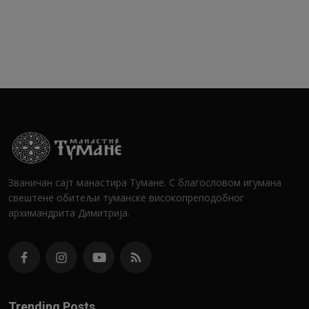
Званичан сајт манастира Тумане. С благословом игумана
свештене обитељи туманске високопреподобног
архимандрита Димитрија.
Trending Posts