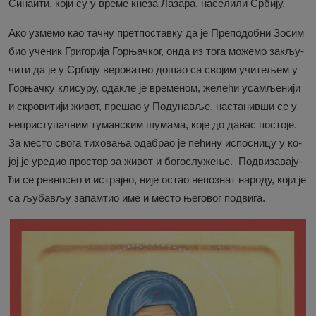
Синаити, који су у време кнеза Лазара, населили Србију.
Видео
Ако узме­мо као тач­ну прет­по­став­ку да је Пре­по­доб­ни Зо­сим
Библиотека
био уче­ник Гри­го­ри­ја Гор­њач­ког, он­да из то­га мо­же­мо за­кљу­
чи­ти да је у Ср­би­ју ве­ро­ват­но до­шао са сво­јим учи­те­љем у
Аудио
Гор­њач­ку кли­су­ру, ода­кле је вре­ме­ном, же­ле­ћи уса­мље­ни­ји
и скро­ви­ти­ји жи­вот, пре­шао у По­ду­на­вље, на­ста­нив­ши се у
Продавница
не­при­сту­пач­ним ту­ман­ским шу­ма­ма, ко­је до да­нас по­сто­је.
За ме­сто сво­га ти­хо­ва­ња ода­брао је пе­ћи­ну ис­по­сни­цу у ко­
јој је уре­дио про­стор за жи­вот и бо­го­слу­же­ње. Под­ви­за­ва­ју­
ћи се рев­но­сно и ис­трај­но, ни­је остао не­по­знат на­ро­ду, ко­ји је
са љу­ба­вљу за­пам­тио име и ме­сто ње­го­вог под­ви­га.