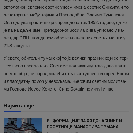
ор­то­ло­ги­он срп­ских све­тих уне­су име­на све­тих Си­на­и­та и то
де­ве­то­ри­це, ме­ђу ко­ји­ма и Пре­по­доб­ног Зо­си­ма Ту­ман­ског.
Ова од­лу­ка прак­тич­но је спро­ве­де­на тек 1992. го­ди­не, од ко­
је па на да­ље име Пре­по­доб­ног Зо­си­ма би­ва упи­са­но у ка­
лен­дар СПЦ, под да­ном обре­те­ња ње­го­вих све­тих мо­шти­ју
21/8. ав­гу­ста.
У све­тој оби­те­љи ту­ман­ској то је ве­ли­ки пра­зник ко­ји се тор­
же­стве­но про­сла­вља. Све­то­ме под­ви­жни­ку то­га да­на при­ти­
че мно­го­број­ни на­род мо­ле­ћи га за за­ступ­ни­штво пред Бо­гом
и бла­го­дат­ну по­моћ у не­во­ља­ма. Ње­го­вим све­тим мо­ли­тва­
ма Го­спо­де Ису­се Хри­сте, Си­не Бо­жи­ји по­ми­луј и нас.
Најчитаније
ИНФОРМАЦИЈЕ ЗА ХОДОЧАСНИКЕ И
ПОСЕТИОЦЕ МАНАСТИРА ТУМАНА