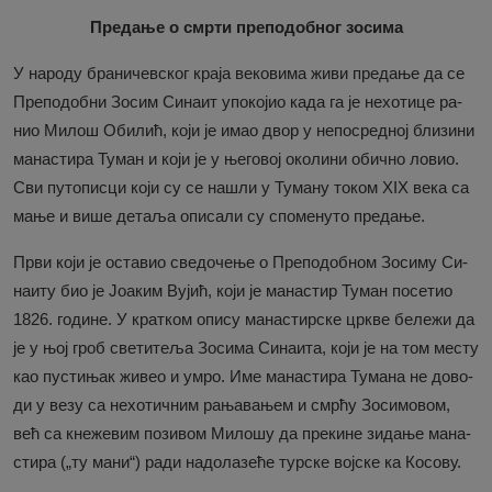
Предање о смрти преподобног зосима
У на­ро­ду бра­ни­чев­ског кра­ја ве­ко­ви­ма жи­ви пре­да­ње да се
Пре­по­доб­ни Зо­сим Си­на­ит упо­ко­јио ка­да га је не­хо­ти­це ра­
нио Ми­лош Оби­лић, ко­ји је имао двор у не­по­сред­ној бли­зи­ни
ма­на­сти­ра Ту­ма­н и ко­ји је у ње­го­вој око­ли­ни обич­но ло­вио.
Сви пу­то­пи­сци ко­ји су се на­шли у Ту­ма­ну то­ком XIX ве­ка са
ма­ње и ви­ше де­та­ља опи­са­ли су спо­ме­ну­то пре­да­ње.
Пр­ви ко­ји је оста­вио све­до­че­ње о Пре­по­доб­ном Зо­си­му Си­
на­и­ту био је Јо­а­ким Ву­јић, ко­ји је ма­на­стир Ту­ман по­се­тио
1826. го­ди­не. У крат­ком опи­су ма­на­стир­ске цр­кве бе­ле­жи да
је у њој гроб све­ти­те­ља Зо­си­ма Си­на­и­та, ко­ји је на том ме­сту
као пу­сти­њак жи­вео и умро. Име ма­на­сти­ра Ту­ма­на не до­во­
ди у ве­зу са не­хо­тич­ним ра­ња­ва­њем и смр­ћу Зо­си­мо­вом,
већ са кне­же­вим по­зи­вом Ми­ло­шу да пре­ки­не зи­да­ње ма­на­
сти­ра („ту ма­ни“) ра­ди на­до­ла­зе­ће тур­ске вој­ске ка Ко­со­ву.