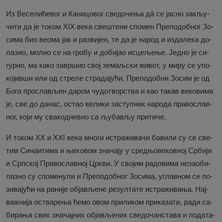
Из Ве­се­ли­ће­вог и Ка­ни­цо­вог све­до­че­ња дâ се ја­сно за­кљу­
чи­ти да је то­ком XIX ве­ка све­ште­ни спо­мен Пре­по­доб­ног Зо­
си­ма био ве­о­ма јак и раз­ви­јен, те да је на­род и из­да­ле­ка до­
ла­зио, мо­лио се на гро­бу и до­би­јао ис­це­ље­ње. Јед­но је си­
гур­но, ма ка­ко за­вр­шио свој зе­маљ­ски жи­вот, у ми­ру се упо­
ко­јив­ши или од стре­ле стра­да­ју­ћи, Пре­по­доб­ни Зо­сим је од
Бо­га про­сла­вљен да­ром чу­до­твор­ства и као та­кав ве­ко­ви­ма
је, све до да­нас, остао ве­ли­ки за­ступ­ник на­ро­да пра­во­слав­
ног, ко­ји му сва­ко­днев­но са љу­ба­вљу при­ти­че.
И то­ком XX и XXI ве­ка мно­ги ис­тра­жи­ва­чи ба­ви­ли су се све­
тим Си­на­и­ти­ма и њи­хо­вом зна­ча­ју у сред­њо­ве­ков­ној Ср­би­ји
и Срп­ској Пра­во­слав­ној Цр­кви. У сво­јим ра­до­ви­ма не­за­о­би­
ла­зно су спо­ме­ну­ли и Пре­по­доб­ног Зо­си­ма, углав­ном се по­
зи­ва­ју­ћи на ра­ни­је об­ја­вље­не ре­зул­та­те ис­тра­жи­ва­ња. Нај­
ва­жни­ја оства­ре­ња ће­мо овом при­ли­ком при­ка­за­ти, ра­ди са­
би­ра­ња свих зна­чај­них об­ја­вље­них све­до­чан­ста­ва и по­да­та­