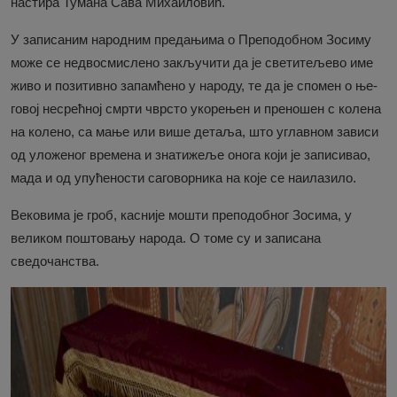
на­сти­ра Ту­ма­на Са­ва Ми­ха­и­ло­вић.
У за­пи­са­ним на­род­ним пре­да­њи­ма о Пре­по­доб­ном Зо­си­му
мо­же се не­дво­сми­сле­но за­кљу­чи­ти да је све­ти­те­ље­во име
жи­во и по­зи­тив­но за­пам­ће­но у на­ро­ду, те да је спо­мен о ње­
го­вој не­срећ­ној смр­ти чвр­сто уко­ре­њен и пре­но­шен с ко­ле­на
на ко­ле­но, са ма­ње или ви­ше де­та­ља, што углав­ном за­ви­си
од уло­же­ног вре­ме­на и зна­ти­же­ље оно­га ко­ји је за­пи­си­вао,
ма­да и од упу­ће­но­сти са­го­вор­ни­ка на ко­је се на­и­ла­зи­ло.
Вековима је гроб, касније мошти преподобног Зосима, у
великом поштовању народа. О томе су и записана
сведочанства.