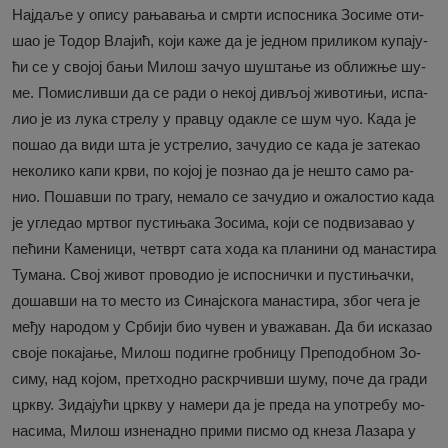
Нај­да­ље у опи­су ра­ња­ва­ња и смр­ти ис­по­сни­ка Зо­си­ме оти­
шао је То­дор Вла­јић, ко­ји ка­же да је јед­ном при­ли­ком ку­па­ју­
ћи се у сво­јој ба­њи Ми­лош за­чуо шу­шта­ње из обли­жње шу­
ме. По­ми­слив­ши да се ра­ди о не­кој ди­вљој жи­во­ти­њи, ис­па­
лио је из лу­ка стре­лу у прав­цу ода­кле се шум чуо. Ка­да је
по­шао да ви­ди шта је устре­лио, за­чу­дио се ка­да је за­те­као
не­ко­ли­ко ка­пи кр­ви, по ко­јој је по­знао да је не­што са­мо ра­
нио. По­шав­ши по тра­гу, не­ма­ло се за­чу­дио и ожа­ло­стио ка­да
је угле­дао мр­твог пу­сти­ња­ка Зо­си­ма, ко­ји се под­ви­за­вао у
пе­ћи­ни Ка­ме­ни­ци, че­тврт са­та хо­да ка пла­ни­ни од ма­на­сти­ра
Ту­ма­на. Свој жи­вот про­во­дио је ис­по­снич­ки и пу­сти­њач­ки,
до­шав­ши на то ме­сто из Си­нај­ско­га ма­на­сти­ра, због че­га је
ме­ђу на­ро­дом у Ср­би­ји био чу­вен и ува­жа­ван. Да би ис­ка­зао
сво­је по­ка­ја­ње, Ми­лош по­диг­не гроб­ни­цу Пре­по­доб­ном Зо­
си­му, над ко­јом, прет­ход­но рас­кр­чив­ши шу­му, по­че да гра­ди
цр­кву. Зи­да­ју­ћи цр­кву у на­ме­ри да је пре­да на упо­тре­бу мо­
на­си­ма, Ми­лош из­не­над­но при­ми пи­смо од кне­за Ла­за­ра у