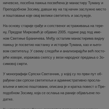
ни­чев­ске, по­себ­на па­жња по­све­ће­на је ма­на­сти­ру Ту­ма­ну и
Пре­по­доб­ном Зо­си­му, дав­ши му на тај на­чин за­слу­жно ме­сто
и по­што­ва­ње ко­је овај ве­ли­ки све­ти­тељ и за­слу­жу­је.
На осно­ву ста­ри­је гра­ђе и соп­стве­ног ис­тра­жи­ва­ња на те­ре­
ну, Пре­драг Мир­ко­вић је об­ја­вио 2005. го­ди­не рад под име­
ном Све­ти­ње Бра­ни­че­ва. Ме­ђу оста­лим ма­на­сти­ри­ма вид­ну
па­жњу је по­све­тио на­стан­ку и исто­ри­ји Ту­ма­на, као и ње­го­
вом све­ти­те­љу. У све­му сле­де­ћи и ана­ли­зи­ра­ју­ћи већ по­сто­
је­ће из­во­ре, из­ра­жа­ва скеп­су у ве­зи на­род­ног пре­да­ња о Зо­
си­мо­вој смр­ти.
У мо­но­гра­фи­ји Срп­ски Све­тач­ник, у ко­јој су по пр­ви пут об­
ра­ђе­ни сви срп­ски све­ти­те­љи и ад­ми­ни­стра­тив­но про­сла­
вље­ни и ме­сно по­што­ва­ни, опи­са­на је и крат­ка по­вест о Пре­
по­доб­ном Зо­си­му, ко­ја се осла­ња на ра­ни­је об­ја­вље­не по­
дат­ке.