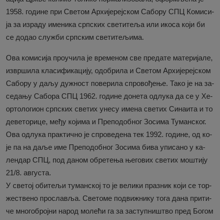
1958. го­ди­не при Све­том Ар­хи­је­реј­ском Са­бо­ру СПЦ Ко­ми­си­
ја за из­ра­ду име­ни­ка срп­ских све­ти­те­ља или ико­са ко­ји би
се до­дао слу­жби срп­ским све­ти­те­љи­ма.
Ова ко­ми­си­ја про­у­чи­ла је вре­ме­ном све пре­да­те ма­те­ри­ја­ле,
из­вр­ши­ла кла­си­фи­ка­ци­ју, одо­бри­ла и Све­том Ар­хи­је­реј­ском
Са­бо­ру у да­љу ду­жност по­ве­ри­ла спро­во­ђе­ње. Та­ко је на за­
се­да­њу Са­бо­ра СПЦ 1962. го­ди­не до­не­та од­лу­ка да се у Хе­
ор­то­ло­ги­он срп­ских све­тих уне­су име­на све­тих Си­на­и­та и то
де­ве­то­ри­це, ме­ђу ко­ји­ма и Пре­по­доб­ног Зо­си­ма Ту­ман­ског.
Ова од­лу­ка прак­тич­но је спро­ве­де­на тек 1992. го­ди­не, од ко­
је па на да­ље име Пре­по­доб­ног Зо­си­ма би­ва упи­са­но у ка­
лен­дар СПЦ, под да­ном обре­те­ња ње­го­вих све­тих мо­шти­ју
21/8. ав­гу­ста.
У све­тој оби­те­љи ту­ман­ској то је ве­ли­ки пра­зник ко­ји се тор­
же­стве­но про­сла­вља. Све­то­ме под­ви­жни­ку то­га да­на при­ти­
че мно­го­број­ни на­род мо­ле­ћи га за за­ступ­ни­штво пред Бо­гом