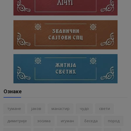
Ознаке
тумане
јаков
манастир
чудо
свети
димитрије
зосима
игуман
беседа
пород