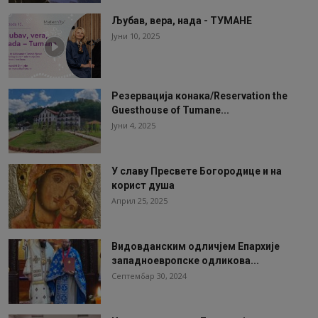
Љубав, вера, нада - ТУМАНЕ
Јуни 10, 2025
Резервација конака/Reservation the
Guesthouse of Tumane...
Јуни 4, 2025
У славу Пресвете Богородице и на
корист душа
Април 25, 2025
Видовданским одличјем Епархије
западноевропске одликова...
Септембар 30, 2024