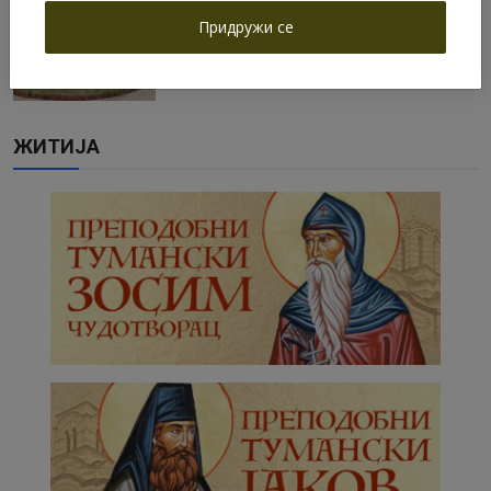
Резервација конака/Reservation the
Придружи се
Guesthouse of Tumane...
Јуни 4, 2025
ЖИТИЈА