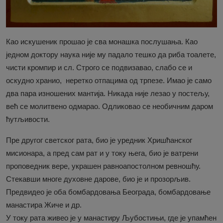
Као искушеник прошао је сва монашка послушања. Као
једном доктору наука није му падало тешко да риба тоалете,
чисти кромпир и сл. Строго се подвизавао, слабо се и
оскудно хранио, неретко отпацима од трпезе. Имао је само
два пара изношених мантија. Никада није лезао у постељу,
већ се молитвено одмарао. Одликовао се необичним даром
ћутљивости.
Пре другог светског рата, био је уредник Хришћанског
мисионара, а пред сам рат и у току њега, био је ватрени
проповедник вере, украшен равноапостолном ревношћу.
Стекавши многе духовне дарове, био је и прозорљив.
Предвидео је оба бомбардовања Београда, бомбардовање
манастира Жиче и др.
У току рата живео је у манастиру Љубостињи, где је упамћен