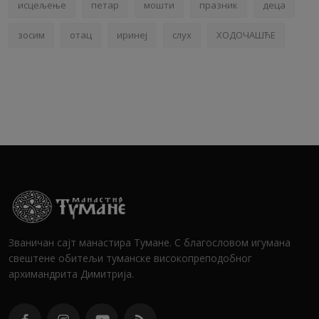
исцељење
петар
мошти
празник
деца
зосим
отац
иринеј
слух
ХОДОЧАШЋЕ
Званичан сајт манастира Тумане. С благословом игумана
свештене обитељи туманске високопреподобног
архимандрита Димитрија.