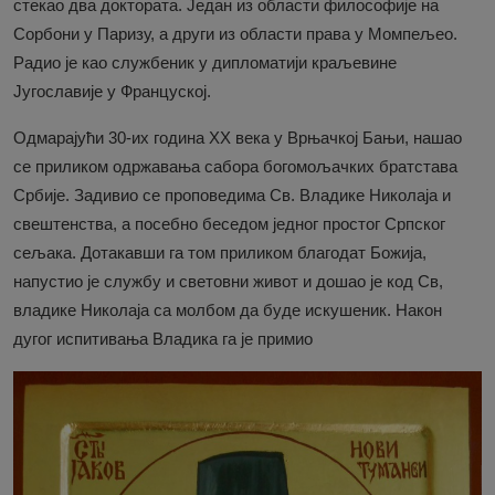
стекао два доктората. Један из области философије на
Видео
Сорбони у Паризу, а други из области права у Момпељео.
Радио је као службеник у дипломатији краљевине
Библиотека
Југославије у Француској.
Аудио
Одмарајући 30-их година XX века у Врњачкој Бањи, нашао
се приликом одржавања сабора богомољачких братстава
Продавница
Србије. Задивио се проповедима Св. Владике Николаја и
свештенства, а посебно беседом једног простог Српског
сељака. Дотакавши га том приликом благодат Божија,
напустио је службу и световни живот и дошао је код Св,
владике Николаја са молбом да буде искушеник. Након
дугог испитивања Владика га је примио