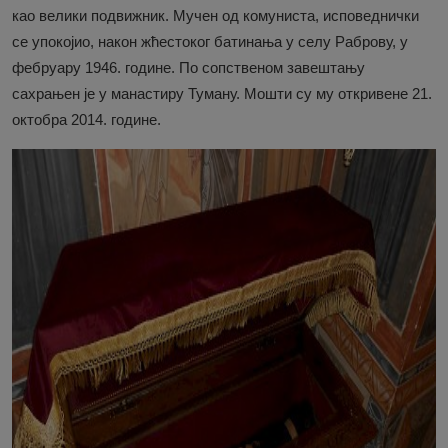
као велики подвижник. Мучен од комуниста, исповеднички
се упокојио, након жћестоког батинања у селу Раброву, у
фебруару 1946. године. По сопственом завештању
сахрањен је у манастиру Туману. Мошти су му откривене 21.
октобра 2014. године.