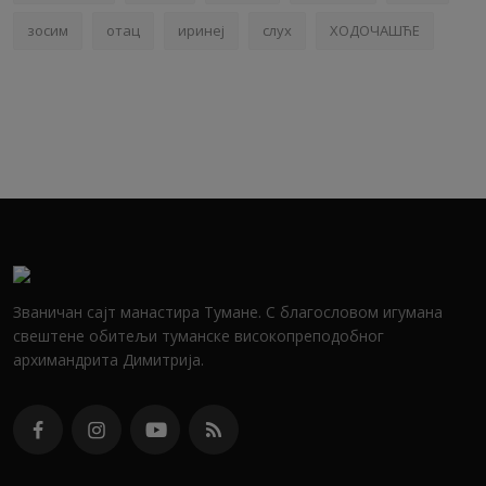
зосим
отац
иринеј
слух
ХОДОЧАШЋЕ
Званичан сајт манастира Тумане. С благословом игумана
свештене обитељи туманске високопреподобног
архимандрита Димитрија.