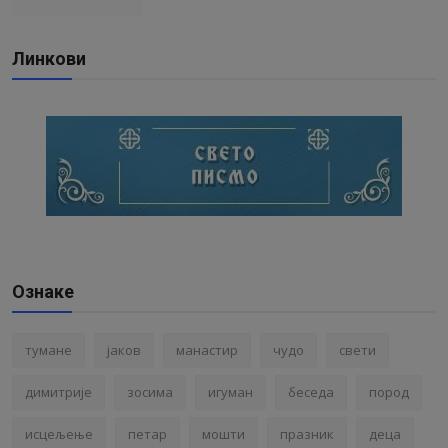
Линкови
Ознаке
тумане
јаков
манастир
чудо
свети
димитрије
зосима
игуман
беседа
пород
исцељење
петар
мошти
празник
деца