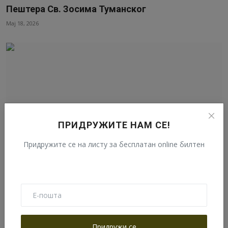
Пештера Св. Зосима Туманског
Мај 18, 2026
ПРИДРУЖИТЕ НАМ СЕ!
Придружите се на листу за бесплатан online билтен
12 година жртве, рада и борбе да би овако
изгледало! Н...
Мај 16, 2026
Придружи се