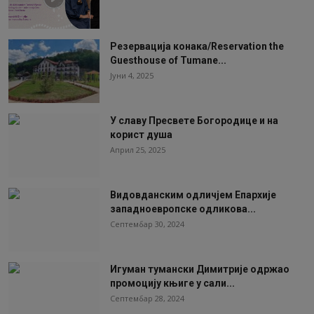
Резервација конака/Reservation the
Guesthouse of Tumane...
Јуни 4, 2025
У славу Пресвете Богородице и на
корист душа
Април 25, 2025
Видовданским одличјем Епархије
западноевропске одликова...
Септембар 30, 2024
Игуман тумански Димитрије одржао
промоцију књиге у сали...
Септембар 28, 2024