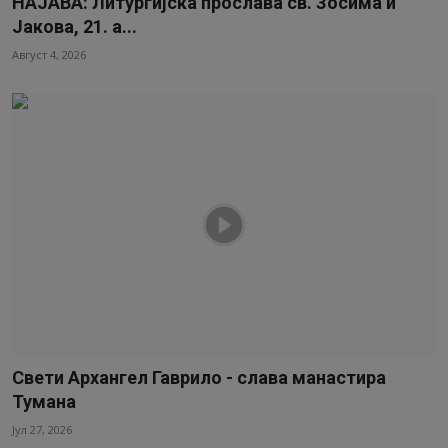
НАЈАВА: Литургијска прослава св. Зосима и
Видео
Јакова, 21. а...
Август 4, 2026
Библиотека
Аудио
Продавница
Свети Архангел Гаврило - слава манастира
Тумана
Јул 27, 2026