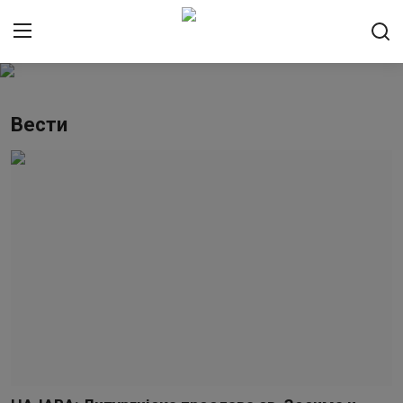
Пријави се
Регистрација
Вести
Насловна
Контакт
Резервација конака
О манастиру
Вести
Чуда