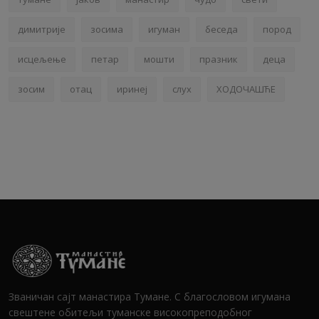
димитрије
зосима
игуман
беседа
пород
исцељење
петар
мошти
празник
деца
зосим
отац
иринеј
слух
ХОДОЧАШЋЕ
Званичан сајт манастира Тумане. С благословом игумана
свештене обитељи туманске високопреподобног