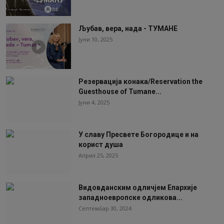
Љубав, вера, нада - ТУМАНЕ
Јуни 10, 2025
Резервација конака/Reservation the
Guesthouse of Tumane...
Јуни 4, 2025
У славу Пресвете Богородице и на
корист душа
Април 25, 2025
Видовданским одличјем Епархије
западноевропске одликова...
Септембар 30, 2024