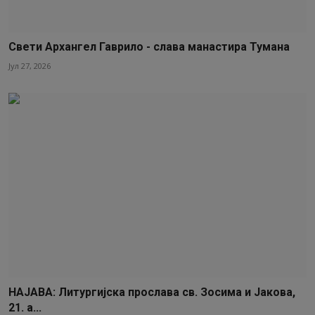
Свети Архангел Гаврило - слава манастира Тумана
Јул 27, 2026
НАЈАВА: Литургијска прослава св. Зосима и Јакова,
21. а...