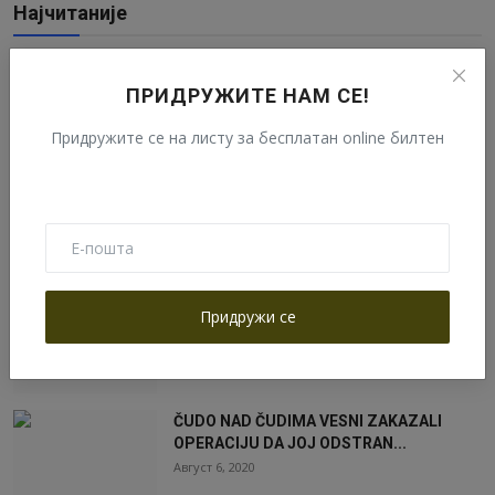
Најчитаније
ИНФОРМАЦИЈЕ ЗА ХОДОЧАСНИКЕ И
ПОСЕТИОЦЕ МАНАСТИРА ТУМАНА
ПРИДРУЖИТЕ НАМ СЕ!
Септембар 25, 2020
Придружите се на листу за бесплатан online билтен
НАЈЧЕШЋА ПИТАЊА ТУМАНСКИХ
ХОДОЧАСНИКА
Март 7, 2023
Распоред богослужења у манастиру
Придружи се
Тумане
Април 8, 2023
ČUDO NAD ČUDIMA VESNI ZAKAZALI
OPERACIJU DA JOJ ODSTRAN...
Август 6, 2020