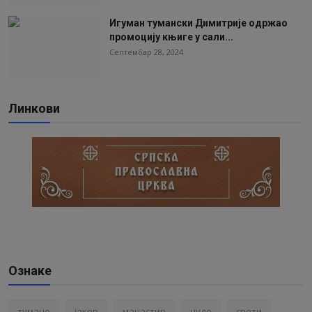
Игуман тумански Димитрије одржао
промоцију књиге у сали...
Септембар 28, 2024
Линкови
Ознаке
тумане
јаков
манастир
чудо
свети