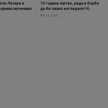
еза Лазара и
12 година жртве, рада и борбе
ојника мученика
да би овако изгледало! Н...
Мај 16, 2026