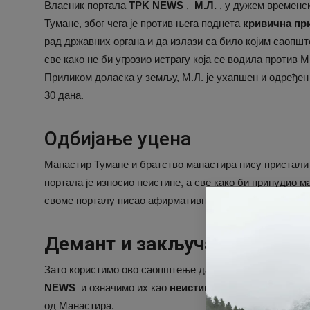
Власник портала
TPK NEWS
,
М.Л.
, у дужем временс
Тумане, због чега је против њега поднета
кривична при
рад државних органа и да излази са било којим саопш
све како не би угрозио истрагу која се водила против 
Приликом доласка у земљу, М.Л. је ухапшен и одређен 
30 дана.
Одбијање уцена
Манастир Тумане и братство манастира нису пристали 
портала је износио неистине, а све како би принудио м
своме порталу писао афирмативно о Манастиру Туману
Демант и закључак
Зато користимо ово саопштење да
демантујемо све в
NEWS
и означимо их као
неистините
, јер је власник
од Манастира.