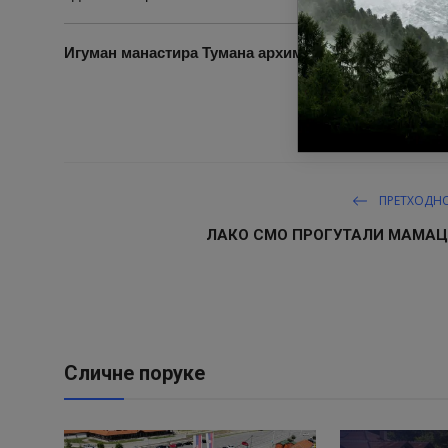
Игуман манастира Тумана
архимандрит Димитрије с
ПРЕТХОДН
ЛАКО СМО ПРОГУТАЛИ МАМАЦ
Сличне поруке