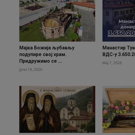
Мајка Божија љубављу
Манастир Ту
подупире свој храм.
ВДС-у 3.650.2
Придружимо се ...
Мај 7, 2026
Јуни 18, 2026