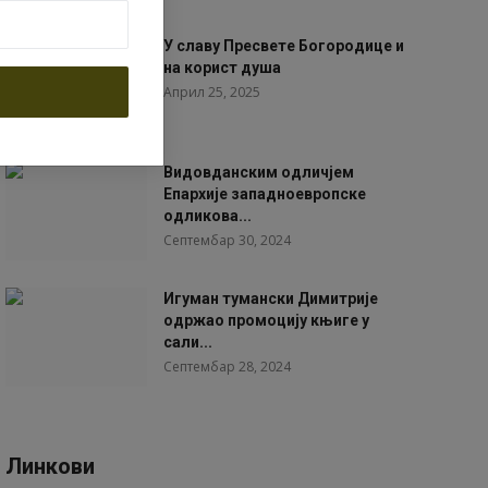
У славу Пресвете Богородице и
на корист душа
Април 25, 2025
Видовданским одличјем
Епархије западноевропске
одликова...
Септембар 30, 2024
Игуман тумански Димитрије
одржао промоцију књиге у
сали...
Септембар 28, 2024
Линкови