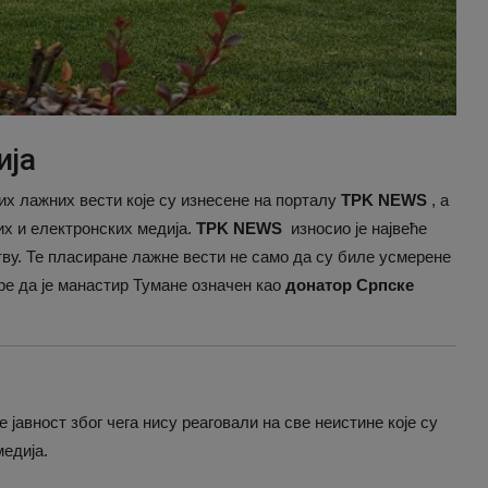
ија
них лажних вести које су изнесене на порталу
TPK NEWS
, а
их и електронских медија.
TPK NEWS
износио је највеће
ву. Те пласиране лажне вести не само да су биле усмерене
ре да је манастир Тумане означен као
донатор Српске
јавност због чега нису реаговали на све неистине које су
едија.