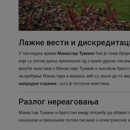
Лажне вести и дискредитац
У последње време
Манастир Тумане
био је тема број
које су потом даље преношене од стране других писан
могуће неистине о Манастиру Тумане и његовом братст
на вређање Манастира и монаха, већ су ишле до те ме
напредне странке
, што је потпуна неистина.
Разлог нереаговања
Манастир Тумане и братство имају потребу да обавесте 
изношене и преношене путем писаних и електронских м