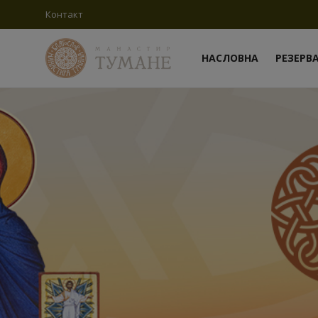
Контакт
НАСЛОВНА
РЕЗЕРВ
Пријави
се
Регистрација
Насловна
Контакт
Резервација конака
О манастиру
Вести
Чуда