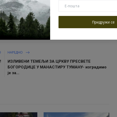
а братством
Придружи се
О
НАРЕДНО
!
ИЗЛИВЕНИ ТЕМЕЉИ ЗА ЦРКВУ ПРЕСВЕТЕ
БОГОРОДИЦЕ У МАНАСТИРУ ТУМАНУ- изградимо
је за...