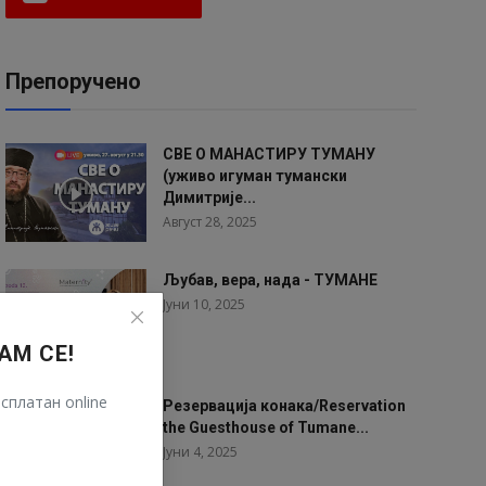
Препоручено
СВЕ О МАНАСТИРУ ТУМАНУ
(уживо игуман тумански
Димитрије...
Август 28, 2025
Љубав, вера, нада - ТУМАНЕ
Јуни 10, 2025
АМ СЕ!
сплатан online
Резервација конака/Reservation
the Guesthouse of Tumane...
Јуни 4, 2025