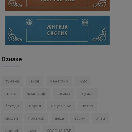
Ознаке
тумане
јаков
манастир
чудо
свети
димитрије
зосима
игуман
беседа
пород
исцељење
петар
мошти
празник
деца
зосим
отац
иринеј
слух
ХОДОЧАШЋЕ