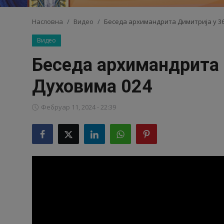
Видео
Насловна
Видео
Беседа архимандрита Димитрија у 36
Видео
Библиотека
Беседа архимандрита Д
Аудио
Духовима 024
Продавница
Фебруар 11, 2024 - 22:39