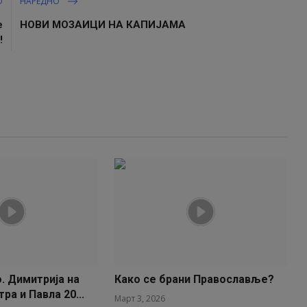
О
НАРЕДНО
е
НОВИ МОЗАИЦИ НА КАПИЈАМА
!
. Димитрија на
Како се брани Православље?
тра и Павла 20...
Март 3, 2026