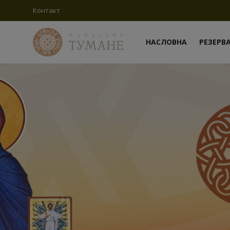
Контакт
НАСЛОВНА
РЕЗЕРВ
Пријави
се
Регистрација
Насловна
Контакт
Резервација конака
О манастиру
Вести
Чуда