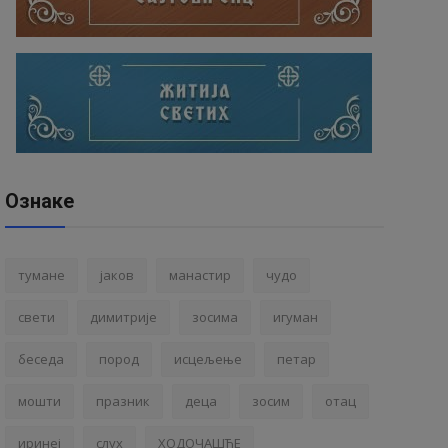
Ознаке
тумане
јаков
манастир
чудо
свети
димитрије
зосима
игуман
беседа
пород
исцељење
петар
мошти
празник
деца
зосим
отац
иринеј
слух
ХОДОЧАШЋЕ