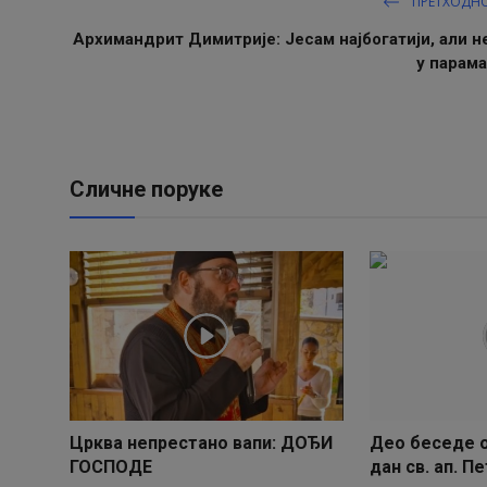
ПРЕТХОДН
Архимандрит Димитрије: Јесам најбогатији, али н
у парама
Сличне поруке
Црква непрестано вапи: ДОЂИ
Део беседе о
ГОСПОДЕ
дан св. ап. Пе