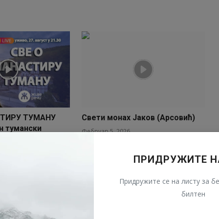
СТИРУ ТУМАНУ
Свети монах Јаков (Арсовић)
н тумански
Фебруар 5, 2026
ПРИДРУЖИТЕ Н
Придружите се на листу за бе
билтен