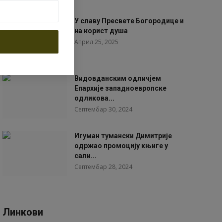
У славу Пресвете Богородице и
на корист душа
Април 25, 2025
Видовданским одличјем
Епархије западноевропске
одликова...
Септембар 30, 2024
Игуман тумански Димитрије
одржао промоцију књиге у
сали...
Септембар 28, 2024
Линкови