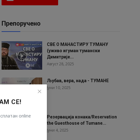
Препоручено
СВЕ О МАНАСТИРУ ТУМАНУ
(уживо игуман тумански
Димитрије...
Август 28, 2025
Љубав, вера, нада - ТУМАНЕ
Јуни 10, 2025
АМ СЕ!
сплатан online
Резервација конака/Reservation
the Guesthouse of Tumane...
Јуни 4, 2025