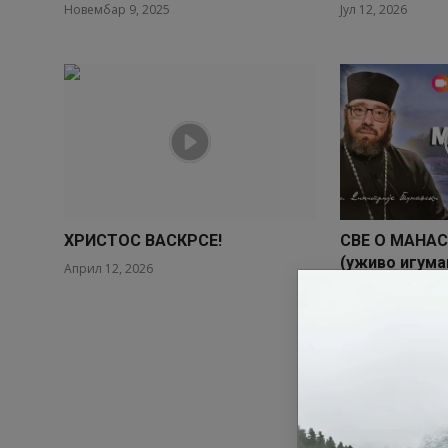
Новембар 9, 2025
Јул 12, 2026
ХРИСТОС ВАСКРСЕ!
СВЕ О МАНА
(уживо игума
Април 12, 2026
Димитрије...
Август 28, 2025