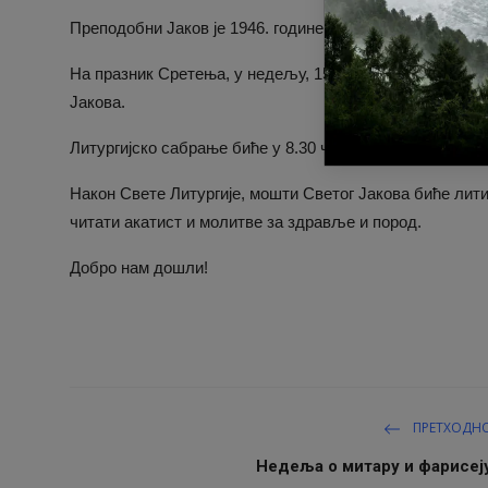
y
Преподобни Јаков је 1946. године, на самрти у селу Р
На празник Сретења, у недељу, 15. фебруара, ове год
Јакова.
Литургијско сабрање биће у 8.30 часова.
Након Свете Литургије, мошти Светог Јакова биће литиј
читати акатист и молитве за здравље и пород.
Добро нам дошли!
ПРЕТХОДН
Недеља о митару и фарисеј