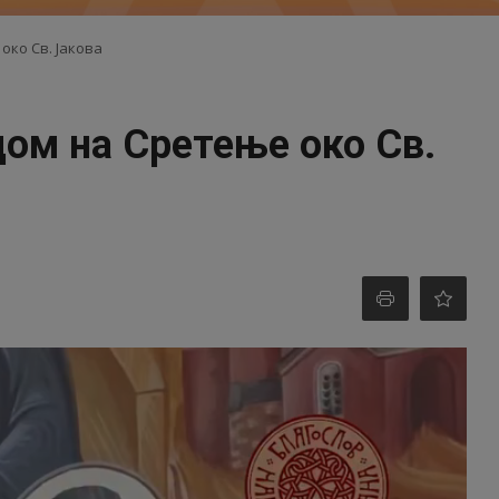
око Св. Јакова
дом на Сретење око Св.