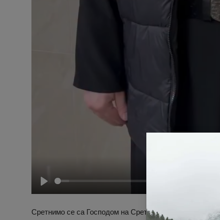
P
l
Сретнимо се са Господом на Сретење око Св. Јакова 
a