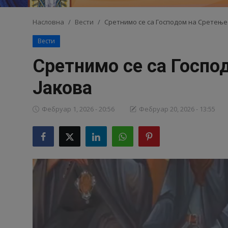
Видео
Насловна
Вести
Сретнимо се са Господом на Сретење 
Вести
Библиотека
Сретнимо се са Госпо
Аудио
Јакова
Продавница
Фебруар 1, 2026 - 20:56
Фебруар 20, 2026 - 13:55