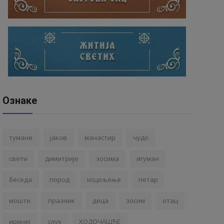
Ознаке
тумане
јаков
манастир
чудо
свети
димитрије
зосима
игуман
беседа
пород
исцељење
петар
мошти
празник
деца
зосим
отац
иринеј
слух
ХОДОЧАШЋЕ