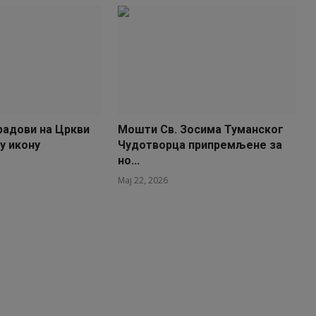
радови на Цркви
Мошти Св. Зосима Туманског
у икону
Чудотворца припремљене за
но...
Мај 22, 2026