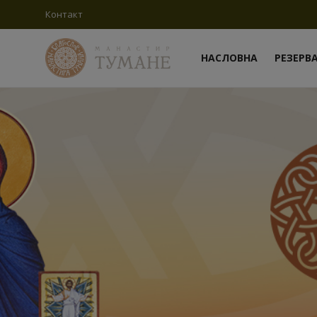
Контакт
НАСЛОВНА
РЕЗЕРВ
Пријави
се
Регистрација
Насловна
Контакт
Резервација конака
О манастиру
Вести
Чуда