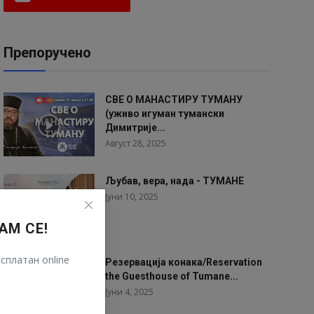
Препоручено
СВЕ О МАНАСТИРУ ТУМАНУ
(уживо игуман тумански
Димитрије...
Август 28, 2025
Љубав, вера, нада - ТУМАНЕ
Јуни 10, 2025
АМ СЕ!
сплатан online
Резервација конака/Reservation
the Guesthouse of Tumane...
Јуни 4, 2025