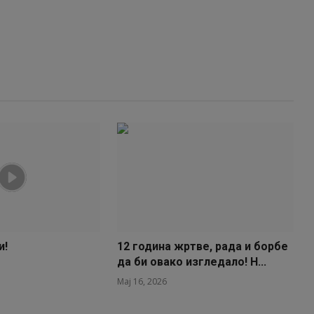
и!
12 година жртве, рада и борбе
да би овако изгледало! Н...
Мај 16, 2026