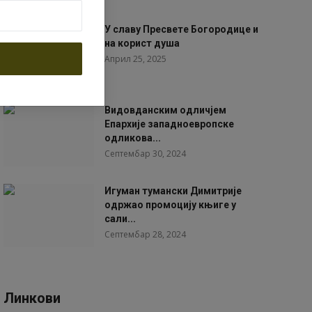
У славу Пресвете Богородице и
на корист душа
Април 25, 2025
Видовданским одличјем
Епархије западноевропске
одликова...
Септембар 30, 2024
Игуман тумански Димитрије
одржао промоцију књиге у
сали...
Септембар 28, 2024
Линкови