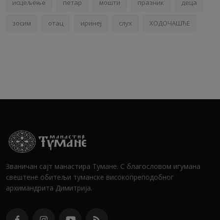
исцељење
петар
мошти
празник
деца
зосим
отац
иринеј
слух
ХОДОЧАШЋЕ
Званичан сајт манастира Тумане. С благословом игумана
свештене обитељи туманске високопреподобног
архимандрита Димитрија.