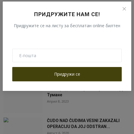
Најчитаније
ПРИДРУЖИТЕ НАМ СЕ!
Придружите се на листу за бесплатан online билтен
ИНФОРМАЦИЈЕ ЗА ХОДОЧАСНИКЕ И
ПОСЕТИОЦЕ МАНАСТИРА ТУМАНА
Септембар 25, 2020
НАЈЧЕШЋА ПИТАЊА ТУМАНСКИХ
ХОДОЧАСНИКА
Март 7, 2023
Придружи се
Распоред богослужења у манастиру
Тумане
Април 8, 2023
ČUDO NAD ČUDIMA VESNI ZAKAZALI
OPERACIJU DA JOJ ODSTRAN...
Август 6, 2020