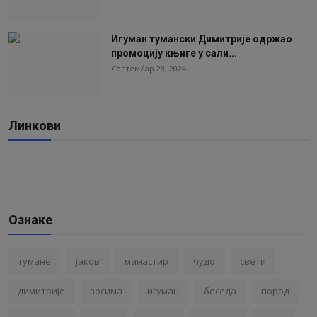
Игуман тумански Димитрије одржао
промоцију књиге у сали...
Септембар 28, 2024
Линкови
Ознаке
тумане
јаков
манастир
чудо
свети
димитрије
зосима
игуман
беседа
пород