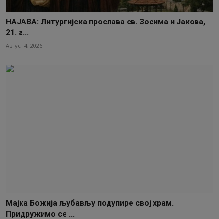
НАЈАВА: Литургијска прослава св. Зосима и Јакова,
21. а...
Август 4, 2026
Мајка Божија љубављу подупире свој храм.
Придружимо се ...