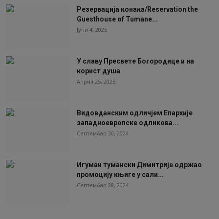
Резервација конака/Reservation the
Guesthouse of Tumane...
Јуни 4, 2025
У славу Пресвете Богородице и на
корист душа
Април 25, 2025
Видовданским одличјем Епархије
западноевропске одликова...
Септембар 30, 2024
Игуман тумански Димитрије одржао
промоцију књиге у сали...
Септембар 28, 2024