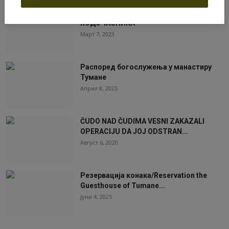
НАЈЧЕШЋА ПИТАЊА ТУМАНСКИХ
ХОДОЧАСНИКА
Март 7, 2023
Распоред богослужења у манастиру
Тумане
Април 8, 2023
ČUDO NAD ČUDIMA VESNI ZAKAZALI
OPERACIJU DA JOJ ODSTRAN...
Август 6, 2020
Резервација конака/Reservation the
Guesthouse of Tumane...
Јуни 4, 2025