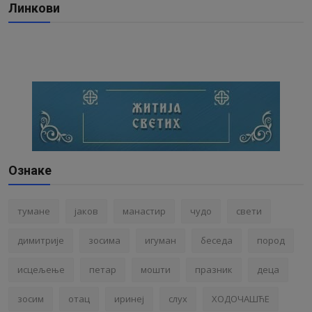
Линкови
Ознаке
тумане
јаков
манастир
чудо
свети
димитрије
зосима
игуман
беседа
пород
исцељење
петар
мошти
празник
деца
зосим
отац
иринеј
слух
ХОДОЧАШЋЕ