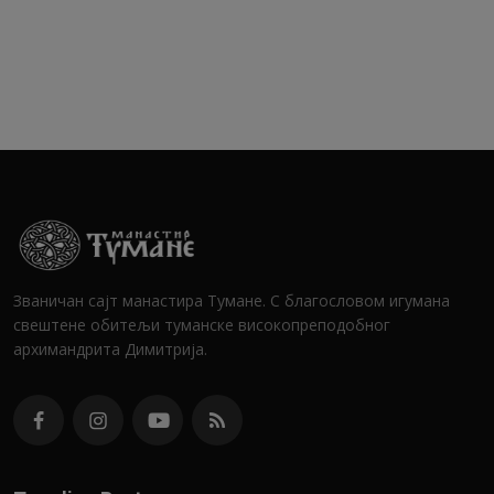
Званичан сајт манастира Тумане. С благословом игумана
свештене обитељи туманске високопреподобног
архимандрита Димитрија.