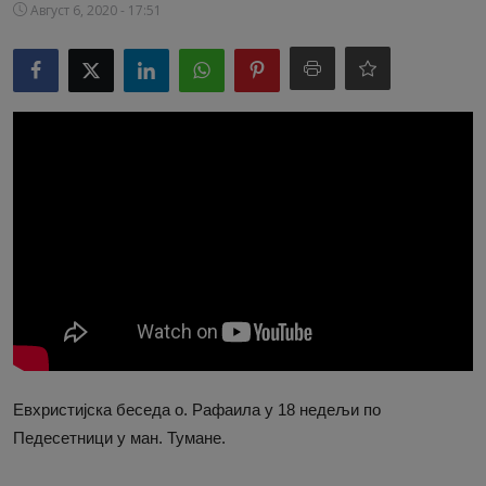
Август 6, 2020 - 17:51
Видео
Библиотека
Аудио
Продавница
Евхристијска беседа о. Рафаила у 18 недељи по
Педесетници у ман. Тумане.