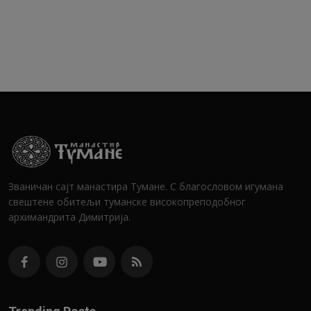
Званичан сајт манастира Тумане. С благословом игумана
свештене обитељи туманске високопреподобног
архимандрита Димитрија.