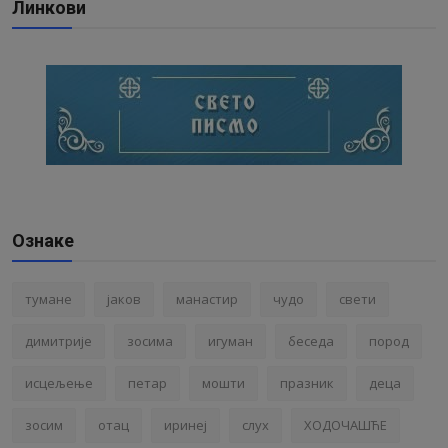
Линкови
Ознаке
тумане
јаков
манастир
чудо
свети
димитрије
зосима
игуман
беседа
пород
исцељење
петар
мошти
празник
деца
зосим
отац
иринеј
слух
ХОДОЧАШЋЕ