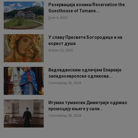
Резервација конака/Reservation the
Guesthouse of Tumane...
Јуни 4, 2025
У славу Пресвете Богородице и на
корист душа
Април 25, 2025
Видовданским одличјем Епархије
западноевропске одликова...
Септембар 30, 2024
Игуман тумански Димитрије одржао
промоцију књиге у сали...
Септембар 28, 2024