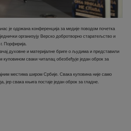
нас је одржана конференција за медије поводом почетка
аједнички
организују Верско добротворно старатељство и
г. Порфирија.
ачај духовне и материјалне бриге о људима и представили
ом куповином сваки читалац обезбеђује један оброк за
ајним местима широм Србије. Свака куповина није само
, јер свака књига постаје један оброк за гладне.