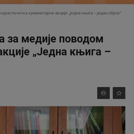
одом почетка хуманитарне акције „Једна књига – један оброк“
а за медије поводом
акције „Једна књига –