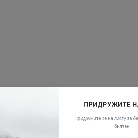
ПРИДРУЖИТЕ Н
Придружите се на листу за бе
билтен