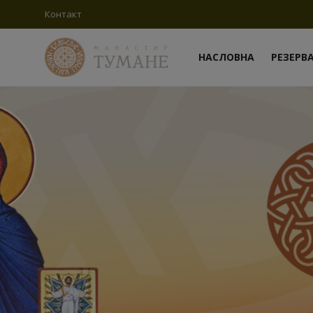
Контакт
НАСЛОВНА
РЕЗЕРВ
Пријави
се
Регистрација
Насловна
Контакт
Резервација конака
О манастиру
Вести
Чуда