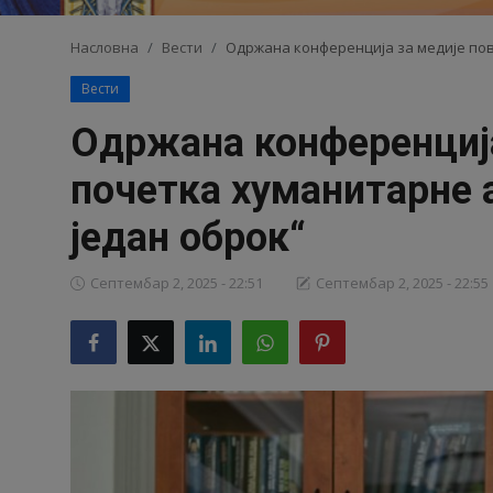
Видео
Насловна
Вести
Одржана конференција за медије пов
Вести
Библиотека
Одржана конференциј
Аудио
почетка хуманитарне 
Продавница
један оброк“
Септембар 2, 2025 - 22:51
Септембар 2, 2025 - 22:55