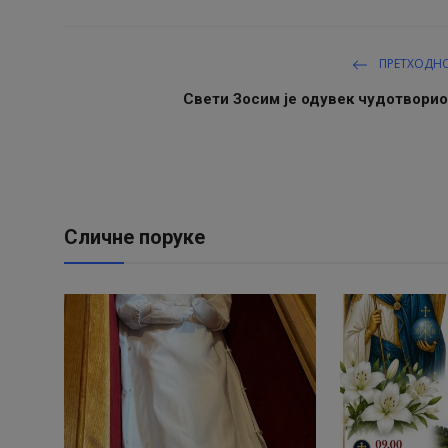
ПРЕТХОДН
Свети Зосим је одувек чудотворио
Сличне поруке