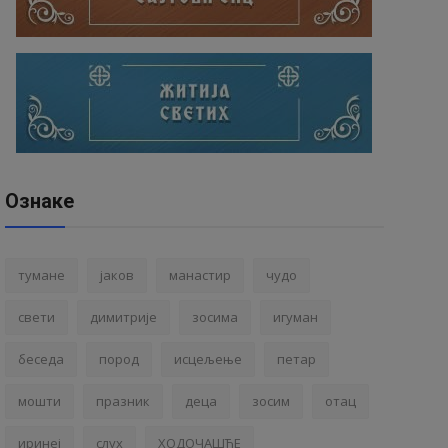
Ознаке
тумане
јаков
манастир
чудо
свети
димитрије
зосима
игуман
беседа
пород
исцељење
петар
мошти
празник
деца
зосим
отац
иринеј
слух
ХОДОЧАШЋЕ