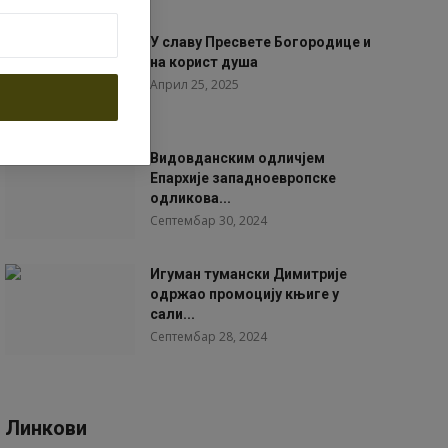
У славу Пресвете Богородице и
на корист душа
Април 25, 2025
Видовданским одличјем
Епархије западноевропске
одликова...
Септембар 30, 2024
Игуман тумански Димитрије
одржао промоцију књиге у
сали...
Септембар 28, 2024
Линкови