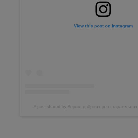
View this post on Instagram
A post shared by Верско добротворно старатељств