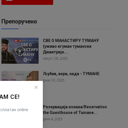
Препоручено
СВЕ О МАНАСТИРУ ТУМАНУ
(уживо игуман тумански
Димитрије...
Август 28, 2025
Љубав, вера, нада - ТУМАНЕ
Јуни 10, 2025
АМ СЕ!
Резервација конака/Reservation
сплатан online
the Guesthouse of Tumane...
Јуни 4, 2025